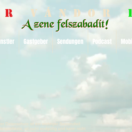
 a r
V á n d o r
nstler
Gastgeber
Sendungen
Podcast
Mobi
er Datenschutz ist ein wichtiger Bestandteil
eispieltexte, ist nicht endgültig und kann nicht