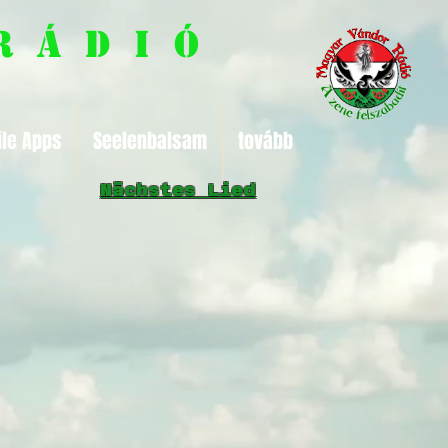
R á d i ó
le Apps
Seelenbalsam
tovább
Nächstes Lied