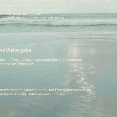
elche Funktionen Ihre Website aufweist,
tzerklärung. Passen Sie diesen Text daher an.
Komponenten Dritter auflisten, die Sie auf
darauf, dass der Link zur
 der Website aus erreichbar sein muss.
nd Weitergabe
 der auf Ihrer Website gesammelten Informationen,
ergabe an Dritte usw.
sonenbezogene Informationen und Daten einzusehen, zu
ken bezüglich der Datenverwendung usw.