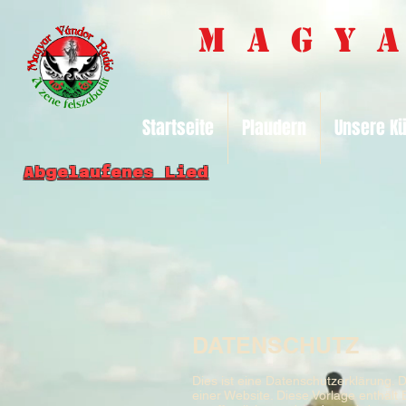
M a g y
Startseite
Plaudern
Unsere Kü
Abgelaufenes Lied
DATENSCHUTZ
Dies ist eine Datenschutzerklärung. D
einer Website. Diese Vorlage enthält B