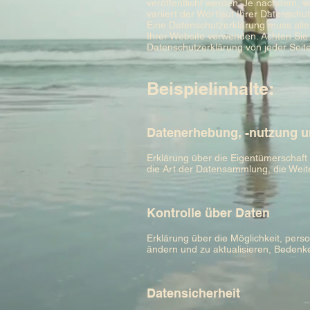
veröffentlicht werden. Je nachdem, w
variiert der Wortlaut Ihrer Datenschu
Eine Datenschutzerklärung muss alle 
Ihrer Website verwenden. Achten Sie 
Datenschutzerklärung von jeder Seite
Beispielinhalte:
Datenerhebung, -nutzung u
Erklärung über die Eigentümerschaft
die Art der Datensammlung, die Weit
Kontrolle über Daten
Erklärung über die Möglichkeit, per
ändern und zu aktualisieren, Beden
Datensicherheit